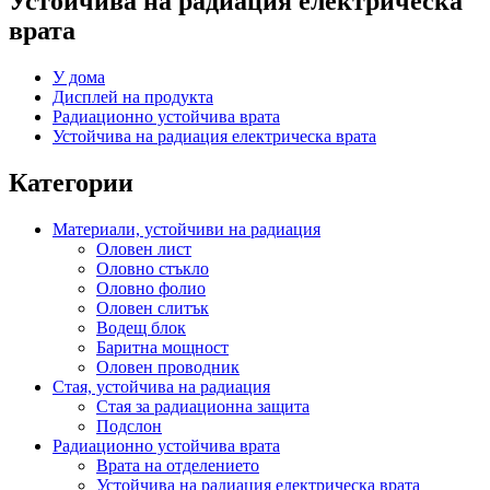
Устойчива на радиация електрическа
врата
У дома
Дисплей на продукта
Радиационно устойчива врата
Устойчива на радиация електрическа врата
Категории
Материали, устойчиви на радиация
Оловен лист
Оловно стъкло
Оловно фолио
Оловен слитък
Водещ блок
Баритна мощност
Оловен проводник
Стая, устойчива на радиация
Стая за радиационна защита
Подслон
Радиационно устойчива врата
Врата на отделението
Устойчива на радиация електрическа врата