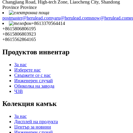
Changjiang Road, High-tech Zone, Liaocheng City, Shandong
Province Province
postmaster@herulead.com
yaru@herulead.com
snow@herulead.com
e
+8613370564414
+8615806806195
+8615806803923
+8615562864165
Продуктов инвентар
За нас
Изберете нас
Свържете се с нас
Инженерен случай
Обиколка на завода
ЧЗВ
Колекция камък
За нас
Дисплей на продукта
Център за новини
Инженерен случай