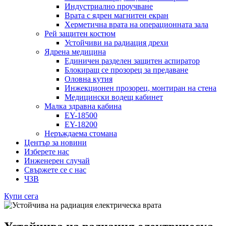
Индустриално проучване
Врата с ядрен магнитен екран
Херметична врата на операционната зала
Рей защитен костюм
Устойчиви на радиация дрехи
Ядрена медицина
Единичен разделен защитен аспиратор
Блокиращ се прозорец за предаване
Оловна кутия
Инжекционен прозорец, монтиран на стена
Медицински водещ кабинет
Малка здравна кабина
EY-18500
EY-18200
Неръждаема стомана
Център за новини
Изберете нас
Инженерен случай
Свържете се с нас
ЧЗВ
Купи сега