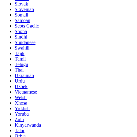
Slovak
Slovenian
Somali
Samoan
Scots Gaelic
Shona
Sindhi
Sundanese
Swahili
Tajik
Tamil
Telugu
Thai
Ukrainian
Urdu
Uzbek
Vietnamese
Welsh
Xhosa
Yiddish
Yoruba
Zulu
Kinyarwanda
Tatar
Oriya