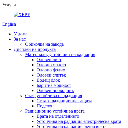
Услуги
English
У дома
За нас
Обиколка на завода
Дисплей на продукта
Материали, устойчиви на радиация
Оловен лист
Оловно стъкло
Оловно фолио
Оловен слитък
Водещ блок
Баритна мощност
Оловен проводник
Стая, устойчива на радиация
Стая за радиационна защита
Подслон
Радиационно устойчива врата
Врата на отделението
Устойчива на радиация електрическа врата
Устойчива на радиация ръчна врата