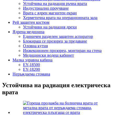
Устойчива на радиация ръчна врата
Индустриално проучване
Врата с ядрен магнитен екран
Херметична врата на операционната зала
Рей защитен костюм
Устойчиви на радиация дрехи
Ядрена медицина
Единичен разделен защитен аспиратор
Блокиращ се прозорец за предаване
Оловна кутия
Инжекционен прозорец, монтиран на стена
Медицински водещ кабинет
Малка здравна кабина
EY-18500
EY-18200
Неръждаема стомана
Устойчива на радиация електрическа
врата