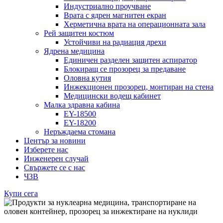
Индустриално проучване
Врата с ядрен магнитен екран
Херметична врата на операционната зала
Рей защитен костюм
Устойчиви на радиация дрехи
Ядрена медицина
Единичен разделен защитен аспиратор
Блокиращ се прозорец за предаване
Оловна кутия
Инжекционен прозорец, монтиран на стена
Медицински водещ кабинет
Малка здравна кабина
EY-18500
EY-18200
Неръждаема стомана
Център за новини
Изберете нас
Инженерен случай
Свържете се с нас
ЧЗВ
Купи сега