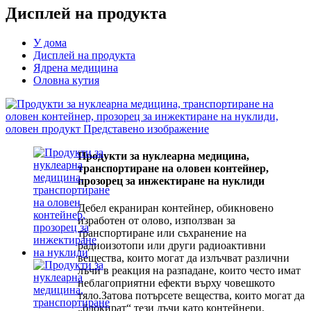
Дисплей на продукта
У дома
Дисплей на продукта
Ядрена медицина
Оловна кутия
Продукти за нуклеарна медицина,
транспортиране на оловен контейнер,
прозорец за инжектиране на нуклиди
Дебел екраниран контейнер, обикновено
изработен от олово, използван за
транспортиране или съхранение на
радиоизотопи или други радиоактивни
вещества, които могат да излъчват различни
лъчи в реакция на разпадане, които често имат
неблагоприятни ефекти върху човешкото
тяло.Затова потърсете вещества, които могат да
„блокират“ тези лъчи като контейнери.