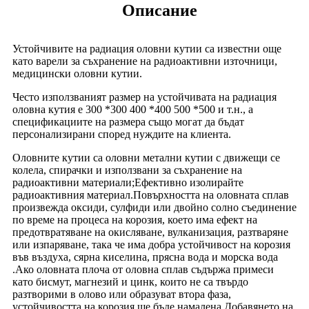
Описание
Устойчивите на радиация оловни кутии са известни още
като варели за съхранение на радиоактивни източници,
медицински оловни кутии.
Често използваният размер на устойчивата на радиация
оловна кутия е 300 *300 400 *400 500 *500 и т.н., а
спецификациите на размера също могат да бъдат
персонализирани според нуждите на клиента.
Оловните кутии са оловни метални кутии с движещи се
колела, спирачки и използвани за съхранение на
радиоактивни материали;Ефективно изолирайте
радиоактивния материал.Повърхността на оловната сплав
произвежда оксиди, сулфиди или двойно солно съединение
по време на процеса на корозия, което има ефект на
предотвратяване на окисляване, вулканизация, разтваряне
или изпаряване, така че има добра устойчивост на корозия
във въздуха, сярна киселина, прясна вода и морска вода
.Ако оловната плоча от оловна сплав съдържа примеси
като бисмут, магнезий и цинк, които не са твърдо
разтворими в олово или образуват втора фаза,
устойчивостта на корозия ще бъде намалена.Добавянето на