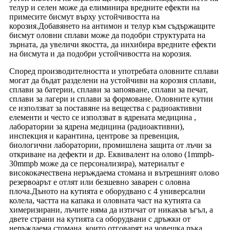
телур и селен може да елиминира вредните ефекти на
примесите бисмут върху устойчивостта на
корозия.Добавянето на антимон и телур към съдържащите
бисмут оловни сплави може да подобри структурата на
зърната, да увеличи якостта, да инхибира вредните ефекти
на бисмута и да подобри устойчивостта на корозия.
Според производителността и употребата оловните сплави
могат да бъдат разделени на устойчиви на корозия сплави,
сплави за батерии, сплави за запояване, сплави за печат,
сплави за лагери и сплави за формоване. Оловните кутии
се използват за поставяне на вещества с радиоактивни
елементи и често се използват в ядрената медицина ,
лаборатории за ядрена медицина (радиоактивни),
инспекция и карантина, центрове за превенция,
биологични лаборатории, промишлена защита от лъчи за
откриване на дефекти и др. Еквивалент на олово (1mmpb-
30mmpb може да се персонализира), материалът е
висококачествена неръждаема стомана и вътрешният олово
резервоарът е отлят или безшевно заварен с оловна
плоча.Дъното на кутията е оборудвано с 4 универсални
колела, частта на капака и оловната част на кутията са
химеризирани, лъчите няма да изтичат от никакъв ъгъл, а
двете страни на кутията са оборудвани с дръжки от
неръждаема стомана, които отговарят на човешка ръка.