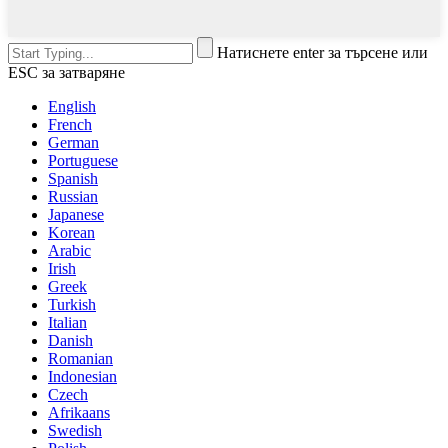
Натиснете enter за търсене или
ESC за затваряне
English
French
German
Portuguese
Spanish
Russian
Japanese
Korean
Arabic
Irish
Greek
Turkish
Italian
Danish
Romanian
Indonesian
Czech
Afrikaans
Swedish