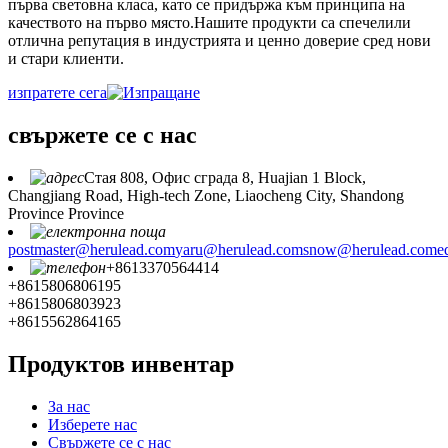
първа световна класа, като се придържа към принципа на
качеството на първо място.Нашите продукти са спечелили
отлична репутация в индустрията и ценно доверие сред нови
и стари клиенти.
изпратете сега
свържете се с нас
Стая 808, Офис сграда 8, Huajian 1 Block,
Changjiang Road, High-tech Zone, Liaocheng City, Shandong
Province Province
postmaster@herulead.com
yaru@herulead.com
snow@herulead.com
e
+8613370564414
+8615806806195
+8615806803923
+8615562864165
Продуктов инвентар
За нас
Изберете нас
Свържете се с нас