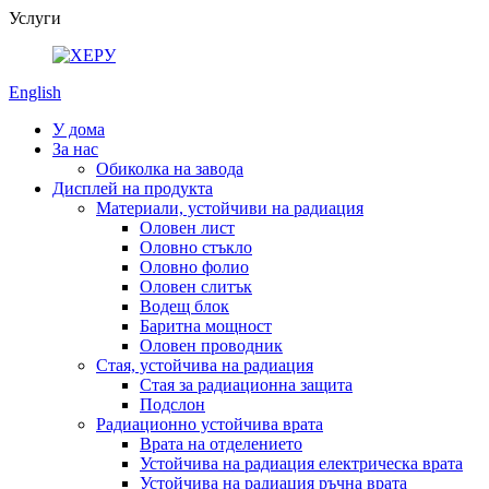
Услуги
English
У дома
За нас
Обиколка на завода
Дисплей на продукта
Материали, устойчиви на радиация
Оловен лист
Оловно стъкло
Оловно фолио
Оловен слитък
Водещ блок
Баритна мощност
Оловен проводник
Стая, устойчива на радиация
Стая за радиационна защита
Подслон
Радиационно устойчива врата
Врата на отделението
Устойчива на радиация електрическа врата
Устойчива на радиация ръчна врата