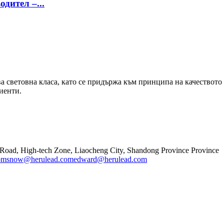
дител –...
ва световна класа, като се придържа към принципа на качествот
иенти.
Road, High-tech Zone, Liaocheng City, Shandong Province Province
om
snow@herulead.com
edward@herulead.com