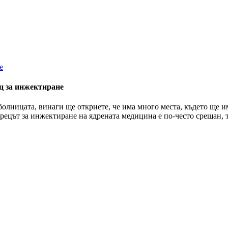
ц за инжектиране
 болницата, винаги ще откриете, че има много места, където ще 
ецът за инжектиране на ядрената медицина е по-често срещан, т