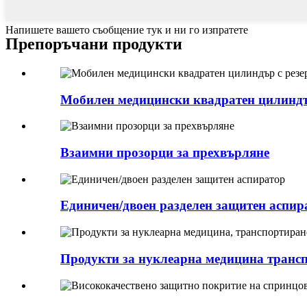
Напишете вашето съобщение тук и ни го изпратете
Препоръчани продукти
Мобилен медицински квадратен цилиндър
Взаимни прозорци за прехвърляне
Единичен/двоен разделен защитен аспир
Продукти за нуклеарна медицина транспо