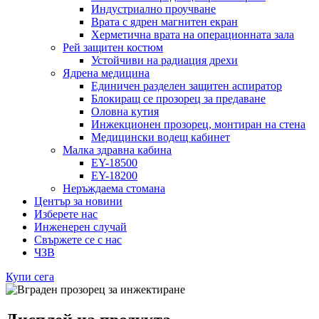
Индустриално проучване
Врата с ядрен магнитен екран
Херметична врата на операционната зала
Рей защитен костюм
Устойчиви на радиация дрехи
Ядрена медицина
Единичен разделен защитен аспиратор
Блокиращ се прозорец за предаване
Оловна кутия
Инжекционен прозорец, монтиран на стена
Медицински водещ кабинет
Малка здравна кабина
EY-18500
EY-18200
Неръждаема стомана
Център за новини
Изберете нас
Инженерен случай
Свържете се с нас
ЧЗВ
Купи сега