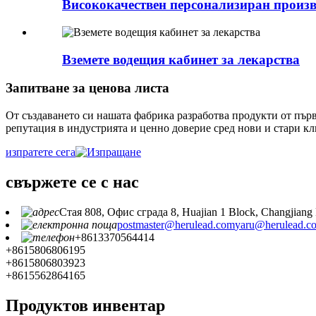
Висококачествен персонализиран произво
Вземете водещия кабинет за лекарства
Запитване за ценова листа
От създаването си нашата фабрика разработва продукти от пър
репутация в индустрията и ценно доверие сред нови и стари кл
изпратете сега
свържете се с нас
Стая 808, Офис сграда 8, Huajian 1 Block, Changjiang 
postmaster@herulead.com
yaru@herulead.c
+8613370564414
+8615806806195
+8615806803923
+8615562864165
Продуктов инвентар