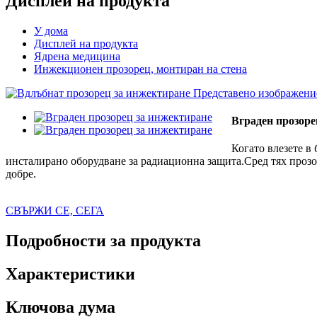
Дисплей на продукта
У дома
Дисплей на продукта
Ядрена медицина
Инжекционен прозорец, монтиран на стена
Вграден прозоре
Когато влезете в
инсталирано оборудване за радиационна защита.Сред тях прозор
добре.
СВЪРЖИ СЕ, СЕГА
Подробности за продукта
Характеристики
Ключова дума