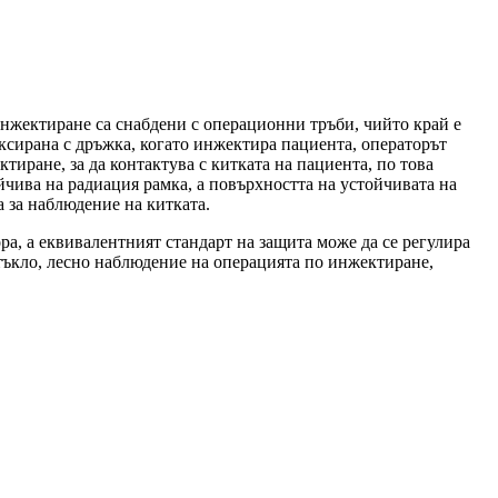
инжектиране са снабдени с операционни тръби, чийто край е
ксирана с дръжка, когато инжектира пациента, операторът
тиране, за да контактува с китката на пациента, по това
чива на радиация рамка, а повърхността на устойчивата на
 за наблюдение на китката.
а, а еквивалентният стандарт на защита може да се регулира
тъкло, лесно наблюдение на операцията по инжектиране,