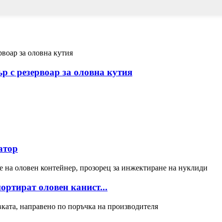
 с резервоар за оловна кутия
атор
ртират оловен канист...