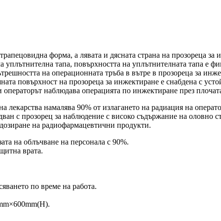
трапецовидна форма, а лявата и дясната страна на прозореца за 
а уплътнителна тапа, повърхността на уплътнителната тапа е фи
ътрешността на операционната тръба в вътре в прозореца за инжек
ата повърхност на прозореца за инжектиране е снабдена с устой
 и операторът наблюдава операцията по инжектиране през плочата
а лекарства намалява 90% от излагането на радиация на оператор
дван с прозорец за наблюдение с високо съдържание на оловно с
и дозиране на радиофармацевтични продукти.
ата на облъчване на персонала с 90%.
щитна врата.
сяването по време на работа.
0mm×600mm(H).