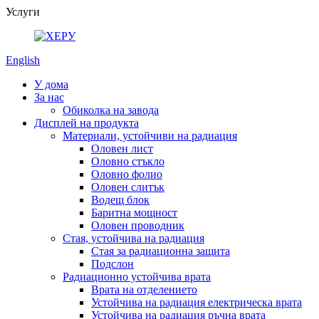
Услуги
English
У дома
За нас
Обиколка на завода
Дисплей на продукта
Материали, устойчиви на радиация
Оловен лист
Оловно стъкло
Оловно фолио
Оловен слитък
Водещ блок
Баритна мощност
Оловен проводник
Стая, устойчива на радиация
Стая за радиационна защита
Подслон
Радиационно устойчива врата
Врата на отделението
Устойчива на радиация електрическа врата
Устойчива на радиация ръчна врата