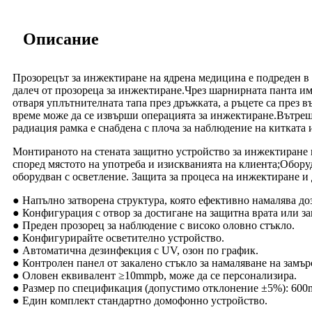
Описание
Прозорецът за инжектиране на ядрена медицина е подреден в 
далеч от прозореца за инжектиране.Чрез шарнирната панта им
отваря уплътнителната тапа през дръжката, а ръцете са през в
време може да се извърши операцията за инжектиране.Вътрешн
радиация рамка е снабдена с плоча за наблюдение на китката
Монтираното на стената защитно устройство за инжектиране н
според мястото на употреба и изискванията на клиента;Обору
оборудван с осветление. Защита за процеса на инжектиране 
● Напълно затворена структура, която ефективно намалява доз
● Конфигурация с отвор за достигане на защитна врата или за
● Преден прозорец за наблюдение с високо оловно стъкло.
● Конфигурирайте осветително устройство.
● Автоматична дезинфекция с UV, озон по график.
● Контролен панел от закалено стъкло за намаляване на замър
● Оловен еквивалент ≥10mmpb, може да се персонализира.
● Размер по спецификация (допустимо отклонение ±5%): 60
● Един комплект стандартно домофонно устройство.